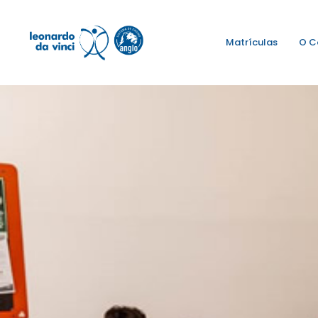
Matrículas
O C