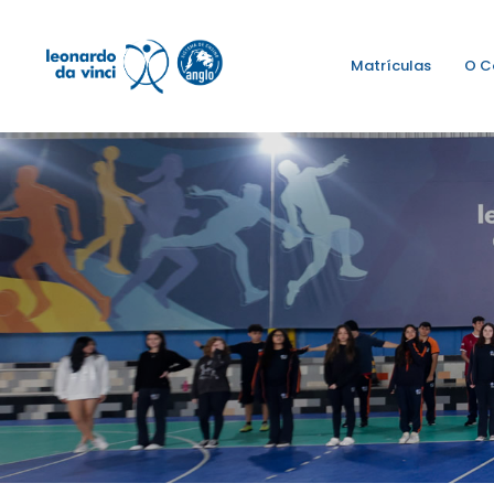
Matrículas
O C