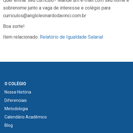
Quer enviar seu currículo? Mande um e-mail com seu nome e
sobrenome junto a vaga de interesse e colégio para
curriculos@angloleonardodavinci.com.br
Boa sorte!
Item relacionado:
Relatório de Igualdade Salarial
O COLÉGIO
Nossa História
Diferenciais
Metodologia
Calendário Acadêmico
Blog