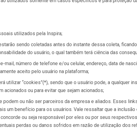
rão utilizados somente em casos específicos e para proteção da
oais utilizados pela Inspira;
starão sendo coletadas antes do instante dessa coleta, ficand
sabilidade do usuário, o qual também terá ciência das conseq
 e-mail, número de telefone e/ou celular, endereço, data de nas
amente aceito pelo usuário na plataforma;
á utilizar “cookies”(*), sendo que o usuário pode, a qualquer in
 acionados ou para evitar que sejam acionados;
ue podem ou não ser parceiros da empresa e aliados. Esses link
is um benefício para os usuários. Vale ressaltar que a inclusão
, concorde ou seja responsável por eles ou por seus respectivo
entuais perdas ou danos sofridos em razão de utilização dos ref