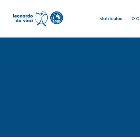
Matrículas
O C