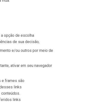
 vida.
o a opção de escolha
uências de sua decisão;
cimento e/ou outros por meio de
stante, ativar em seu navegador
s e frames são
 desses links
s conteúdos.
eridos links