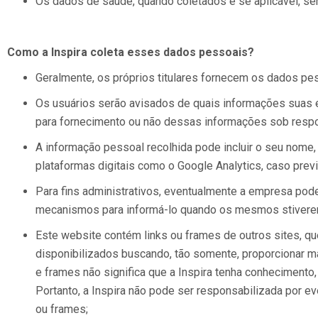
Os dados de saúde, quando coletados e se aplicável, se
Como a Inspira coleta esses dados pessoais?
Geralmente, os próprios titulares fornecem os dados pess
Os usuários serão avisados de quais informações suas e
para fornecimento ou não dessas informações sob respon
A informação pessoal recolhida pode incluir o seu nome,
plataformas digitais como o Google Analytics, caso previ
Para fins administrativos, eventualmente a empresa poder
mecanismos para informá-lo quando os mesmos stiverem
Este website contém links ou frames de outros sites, q
disponibilizados buscando, tão somente, proporcionar ma
e frames não significa que a Inspira tenha conhecimento
Portanto, a Inspira não pode ser responsabilizada por ev
ou frames;