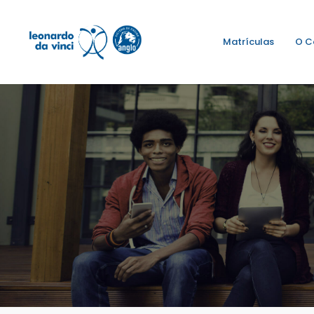
Matrículas
O C