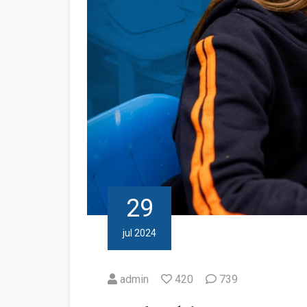
29
jul 2024
admin
420
739