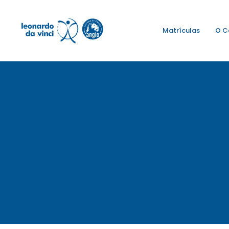
Matrículas
O C