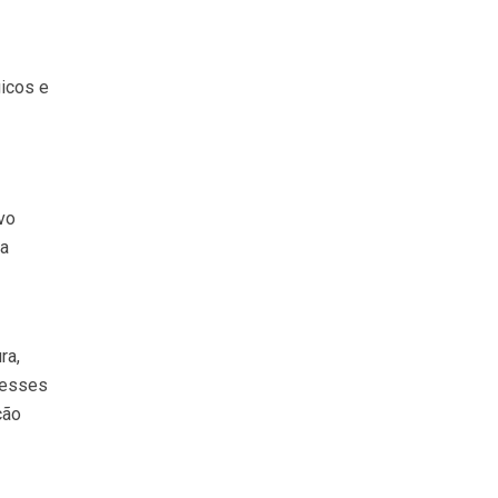
icos e
vo
ta
ra,
 esses
ção