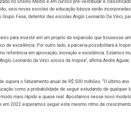
izado no Ensino Médio e em cursos pré-vestibular e classificado
ião, seis novas escolas de educação básica serão incorporadas
do Grupo Fase, detentor das escolas Anglo Leonardo Da Vinci, p
eiro para investir em um projeto de expansão que trouxesse um
de excelência. Por outro lado, a parceria possibilitará à Inspir
mo referência em aprovação, inovação e excelência. Estamos mu
nglo Leonardo da Vinci sócios da Inspira”, afirma André Aguiar,
e supera o faturamento anual de R$ 500 milhões. “O último ano
ucação como a probabilidade de seguir estudando de qualquer l
 modo mais rápido e quase real. Apostamos nesse novo modelo
ia e em 2022 esperamos seguir este mesmo ritmo de crescimento