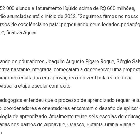
 52.000 alunos e faturamento líquido acima de R$ 600 milhões,
ão anunciadas até o início de 2022. “Seguimos firmes no nosso
ursos de excelência no país, perpetuando seus legados pedagóg
 finaliza Aguiar.
quando os educadores Joaquim Augusto Fígaro Roque, Sérgio Sal
orma bastante integrada, começaram a desenvolver uma propos
orar oss resultados em aprovações nos vestibulares de boas
assar a etapa escolar com êxito.
edagógica entendeu que o processo de aprendizado requer leitu
, coordenadores e orientadores encararam o desafio de aplicar
ologia de aprendizado. Atualmente reúne seis escolas de educa
adas nos bairros de Alphaville, Osasco, Butantã, Granja Viana e
o.