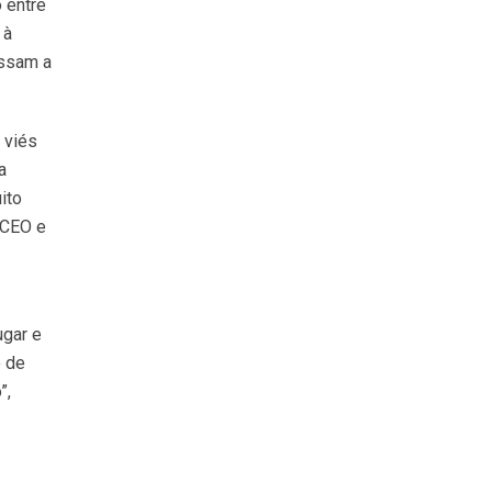
 entre
 à
assam a
 viés
a
ito
 CEO e
ugar e
 de
”,