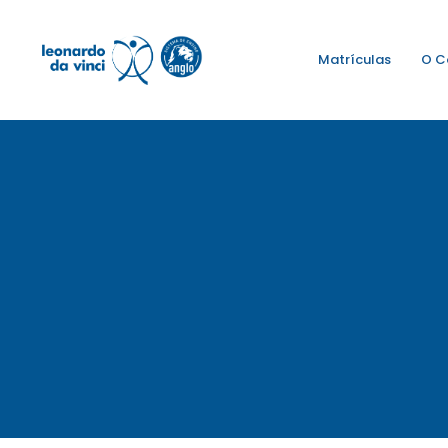
Matrículas
O C