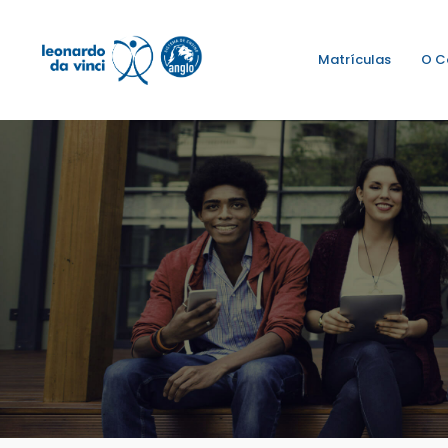
Matrículas
O C