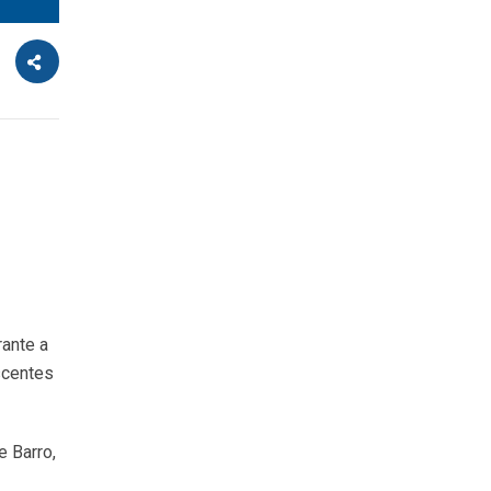
rante a
scentes
e Barro,