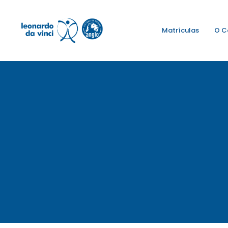
Matrículas
O C